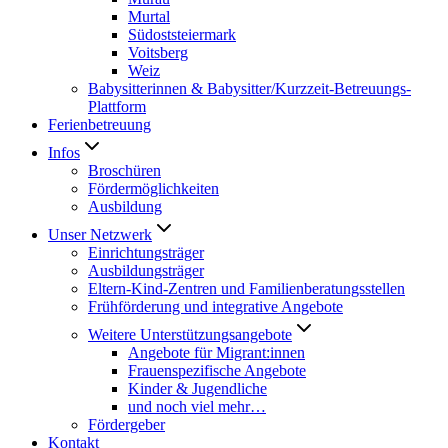
Murtal
Südoststeiermark
Voitsberg
Weiz
Babysitterinnen & Babysitter/Kurzzeit-Betreuungs-
Plattform
Ferienbetreuung
Infos
Broschüren
Fördermöglichkeiten
Ausbildung
Unser Netzwerk
Einrichtungsträger
Ausbildungsträger
Eltern-Kind-Zentren und Familienberatungsstellen
Frühförderung und integrative Angebote
Weitere Unterstützungsangebote
Angebote für Migrant:innen
Frauenspezifische Angebote
Kinder & Jugendliche
und noch viel mehr…
Fördergeber
Kontakt