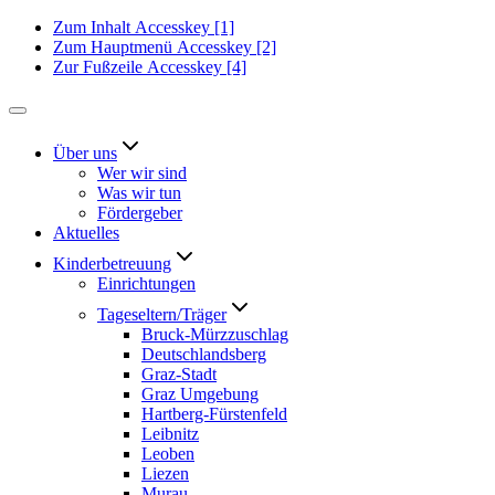
Zum Inhalt
Accesskey
[1]
Zum Hauptmenü
Accesskey
[2]
Zur Fußzeile
Accesskey
[4]
Über uns
Wer wir sind
Was wir tun
Fördergeber
Aktuelles
Kinderbetreuung
Einrichtungen
Tageseltern/Träger
Bruck-Mürzzuschlag
Deutschlandsberg
Graz-Stadt
Graz Umgebung
Hartberg-Fürstenfeld
Leibnitz
Leoben
Liezen
Murau