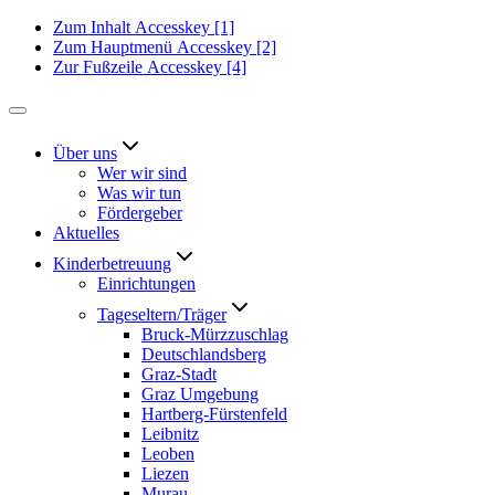
Zum Inhalt
Accesskey
[1]
Zum Hauptmenü
Accesskey
[2]
Zur Fußzeile
Accesskey
[4]
Über uns
Wer wir sind
Was wir tun
Fördergeber
Aktuelles
Kinderbetreuung
Einrichtungen
Tageseltern/Träger
Bruck-Mürzzuschlag
Deutschlandsberg
Graz-Stadt
Graz Umgebung
Hartberg-Fürstenfeld
Leibnitz
Leoben
Liezen
Murau