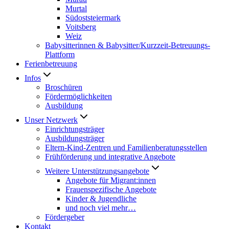
Murtal
Südoststeiermark
Voitsberg
Weiz
Babysitterinnen & Babysitter/Kurzzeit-Betreuungs-
Plattform
Ferienbetreuung
Infos
Broschüren
Fördermöglichkeiten
Ausbildung
Unser Netzwerk
Einrichtungsträger
Ausbildungsträger
Eltern-Kind-Zentren und Familienberatungsstellen
Frühförderung und integrative Angebote
Weitere Unterstützungsangebote
Angebote für Migrant:innen
Frauenspezifische Angebote
Kinder & Jugendliche
und noch viel mehr…
Fördergeber
Kontakt