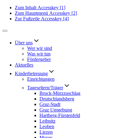
Zum Inhalt
Accesskey
[1]
Zum Hauptmenü
Accesskey
[2]
Zur Fußzeile
Accesskey
[4]
Über uns
Wer wir sind
Was wir tun
Fördergeber
Aktuelles
Kinderbetreuung
Einrichtungen
Tageseltern/Träger
Bruck-Mürzzuschlag
Deutschlandsberg
Graz-Stadt
Graz Umgebung
Hartberg-Fürstenfeld
Leibnitz
Leoben
Liezen
Murau