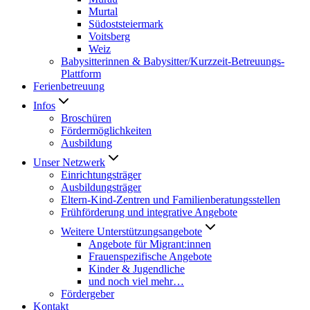
Murtal
Südoststeiermark
Voitsberg
Weiz
Babysitterinnen & Babysitter/Kurzzeit-Betreuungs-
Plattform
Ferienbetreuung
Infos
Broschüren
Fördermöglichkeiten
Ausbildung
Unser Netzwerk
Einrichtungsträger
Ausbildungsträger
Eltern-Kind-Zentren und Familienberatungsstellen
Frühförderung und integrative Angebote
Weitere Unterstützungsangebote
Angebote für Migrant:innen
Frauenspezifische Angebote
Kinder & Jugendliche
und noch viel mehr…
Fördergeber
Kontakt