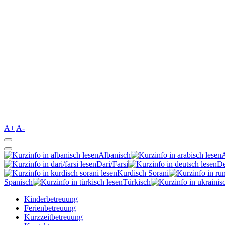
A+
A-
Albanisch
Dari/Farsi
De
Kurdisch Sorani‎
Spanisch
Türkisch
Kinderbetreuung
Ferienbetreuung
Kurzzeitbetreuung