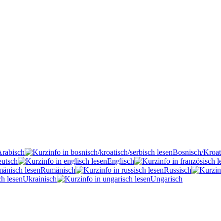
Arabisch
Bosnisch/Kroat
utsch
Englisch
Rumänisch
Russisch
Ukrainisch
Ungarisch