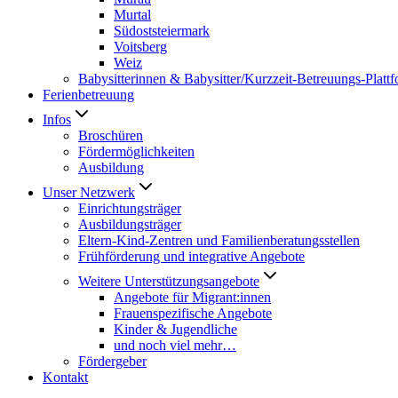
Murtal
Südoststeiermark
Voitsberg
Weiz
Babysitterinnen & Babysitter/Kurzzeit-Betreuungs-Platt
Ferienbetreuung
Infos
Broschüren
Fördermöglichkeiten
Ausbildung
Unser Netzwerk
Einrichtungsträger
Ausbildungsträger
Eltern-Kind-Zentren und Familienberatungsstellen
Frühförderung und integrative Angebote
Weitere Unterstützungsangebote
Angebote für Migrant:innen
Frauenspezifische Angebote
Kinder & Jugendliche
und noch viel mehr…
Fördergeber
Kontakt