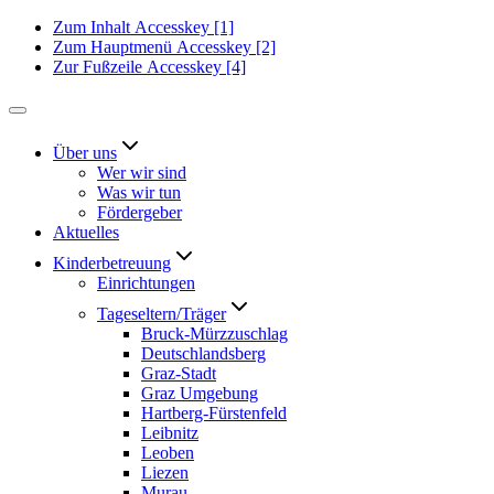
Zum Inhalt
Accesskey
[1]
Zum Hauptmenü
Accesskey
[2]
Zur Fußzeile
Accesskey
[4]
Über uns
Wer wir sind
Was wir tun
Fördergeber
Aktuelles
Kinderbetreuung
Einrichtungen
Tageseltern/Träger
Bruck-Mürzzuschlag
Deutschlandsberg
Graz-Stadt
Graz Umgebung
Hartberg-Fürstenfeld
Leibnitz
Leoben
Liezen
Murau