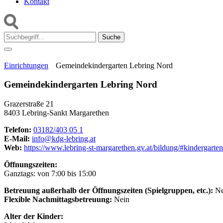
Kontakt
Suche:
Einrichtungen
Gemeindekindergarten Lebring Nord
Gemeindekindergarten Lebring Nord
Grazerstraße 21
8403 Lebring-Sankt Margarethen
Telefon:
03182/403 05 1
E-Mail:
info@kdg-lebring.at
Web:
https://www.lebring-st-margarethen.gv.at/bildung/#kindergarte
Öffnungszeiten:
Ganztags: von 7:00 bis 15:00
Betreuung außerhalb der Öffnungszeiten (Spielgruppen, etc.):
Ne
Flexible Nachmittagsbetreuung:
Nein
Alter der Kinder: