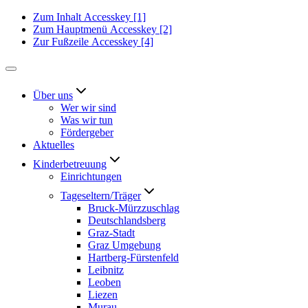
Zum Inhalt
Accesskey
[1]
Zum Hauptmenü
Accesskey
[2]
Zur Fußzeile
Accesskey
[4]
Über uns
Wer wir sind
Was wir tun
Fördergeber
Aktuelles
Kinderbetreuung
Einrichtungen
Tageseltern/Träger
Bruck-Mürzzuschlag
Deutschlandsberg
Graz-Stadt
Graz Umgebung
Hartberg-Fürstenfeld
Leibnitz
Leoben
Liezen
Murau