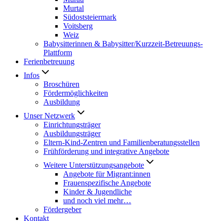
Murtal
Südoststeiermark
Voitsberg
Weiz
Babysitterinnen & Babysitter/Kurzzeit-Betreuungs-
Plattform
Ferienbetreuung
Infos
Broschüren
Fördermöglichkeiten
Ausbildung
Unser Netzwerk
Einrichtungsträger
Ausbildungsträger
Eltern-Kind-Zentren und Familienberatungsstellen
Frühförderung und integrative Angebote
Weitere Unterstützungsangebote
Angebote für Migrant:innen
Frauenspezifische Angebote
Kinder & Jugendliche
und noch viel mehr…
Fördergeber
Kontakt