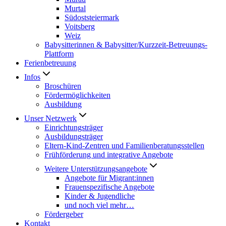
Murtal
Südoststeiermark
Voitsberg
Weiz
Babysitterinnen & Babysitter/Kurzzeit-Betreuungs-
Plattform
Ferienbetreuung
Infos
Broschüren
Fördermöglichkeiten
Ausbildung
Unser Netzwerk
Einrichtungsträger
Ausbildungsträger
Eltern-Kind-Zentren und Familienberatungsstellen
Frühförderung und integrative Angebote
Weitere Unterstützungsangebote
Angebote für Migrant:innen
Frauenspezifische Angebote
Kinder & Jugendliche
und noch viel mehr…
Fördergeber
Kontakt