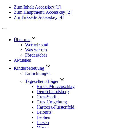
Zum Inhalt
Accesskey
[1]
Zum Hauptmenü
Accesskey
[2]
Zur Fußzeile
Accesskey
[4]
Über uns
Wer wir sind
Was wir tun
Fördergeber
Aktuelles
Kinderbetreuung
Einrichtungen
Tageseltern/Träger
Bruck-Mürzzuschlag
Deutschlandsberg
Graz-Stadt
Graz Umgebung
Hartberg-Fürstenfeld
Leibnitz
Leoben
Liezen
Murau