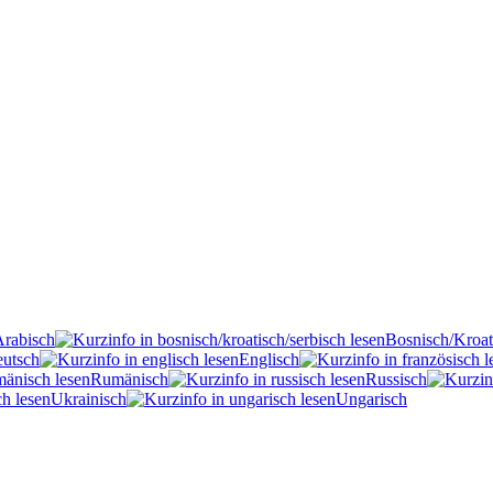
Arabisch
Bosnisch/Kroat
utsch
Englisch
Rumänisch
Russisch
Ukrainisch
Ungarisch