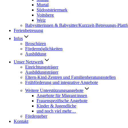
Murtal
Südoststeiermark
Voitsberg
Weiz
Babysitterinnen & Babysitter/Kurzzeit-Betreuungs-Platt
Ferienbetreuung
Infos
Broschüren
Fördermöglichkeiten
Ausbildung
Unser Netzwerk
Einrichtungsträger
Ausbildungsträger
Eltern-Kind-Zentren und Familienberatungsstellen
Frühförderung und integrative Angebote
Weitere Unterstützungsangebote
Angebote für Migrant:innen
Frauenspezifische Angebote
Kinder & Jugendliche
und noch viel mehr…
Fördergeber
Kontakt