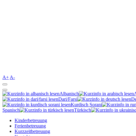
A+
A-
Albanisch
Dari/Farsi
De
Kurdisch Sorani‎
Spanisch
Türkisch
Kinderbetreuung
Ferienbetreuung
Kurzzeitbetreuung