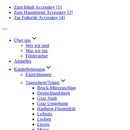
Zum Inhalt
Accesskey
[1]
Zum Hauptmenü
Accesskey
[2]
Zur Fußzeile
Accesskey
[4]
Über uns
Wer wir sind
Was wir tun
Fördergeber
Aktuelles
Kinderbetreuung
Einrichtungen
Tageseltern/Träger
Bruck-Mürzzuschlag
Deutschlandsberg
Graz-Stadt
Graz Umgebung
Hartberg-Fürstenfeld
Leibnitz
Leoben
Liezen
Murau