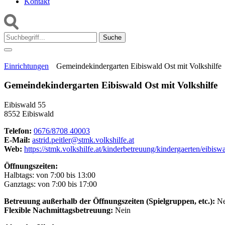
Kontakt
Suche:
Einrichtungen
Gemeindekindergarten Eibiswald Ost mit Volkshilfe
Gemeindekindergarten Eibiswald Ost mit Volkshilfe
Eibiswald 55
8552 Eibiswald
Telefon:
0676/8708 40003
E-Mail:
astrid.peitler@stmk.volkshilfe.at
Web:
https://stmk.volkshilfe.at/kinderbetreuung/kindergaerten/eibiswa
Öffnungszeiten:
Halbtags: von 7:00 bis 13:00
Ganztags: von 7:00 bis 17:00
Betreuung außerhalb der Öffnungszeiten (Spielgruppen, etc.):
Ne
Flexible Nachmittagsbetreuung:
Nein