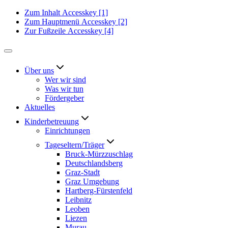
Zum Inhalt
Accesskey
[1]
Zum Hauptmenü
Accesskey
[2]
Zur Fußzeile
Accesskey
[4]
Über uns
Wer wir sind
Was wir tun
Fördergeber
Aktuelles
Kinderbetreuung
Einrichtungen
Tageseltern/Träger
Bruck-Mürzzuschlag
Deutschlandsberg
Graz-Stadt
Graz Umgebung
Hartberg-Fürstenfeld
Leibnitz
Leoben
Liezen
Murau