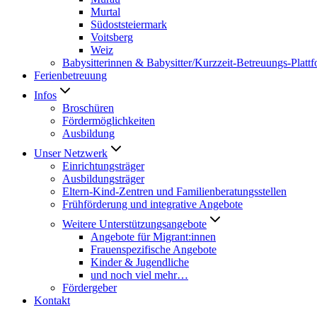
Murtal
Südoststeiermark
Voitsberg
Weiz
Babysitterinnen & Babysitter/Kurzzeit-Betreuungs-Platt
Ferienbetreuung
Infos
Broschüren
Fördermöglichkeiten
Ausbildung
Unser Netzwerk
Einrichtungsträger
Ausbildungsträger
Eltern-Kind-Zentren und Familienberatungsstellen
Frühförderung und integrative Angebote
Weitere Unterstützungsangebote
Angebote für Migrant:innen
Frauenspezifische Angebote
Kinder & Jugendliche
und noch viel mehr…
Fördergeber
Kontakt