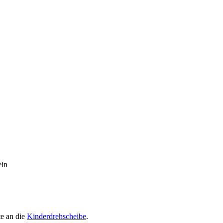
in
te an die
Kinderdrehscheibe
.