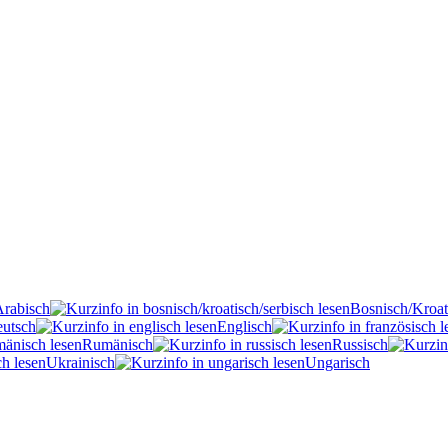
Arabisch
Bosnisch/Kroat
utsch
Englisch
Rumänisch
Russisch
Ukrainisch
Ungarisch