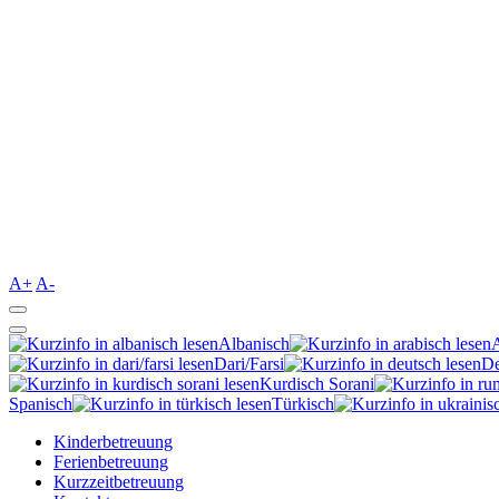
A+
A-
Albanisch
Dari/Farsi
De
Kurdisch Sorani‎
Spanisch
Türkisch
Kinderbetreuung
Ferienbetreuung
Kurzzeitbetreuung