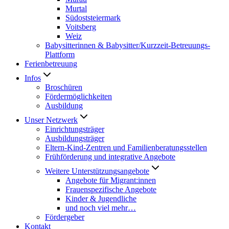
Murtal
Südoststeiermark
Voitsberg
Weiz
Babysitterinnen & Babysitter/Kurzzeit-Betreuungs-
Plattform
Ferienbetreuung
Infos
Broschüren
Fördermöglichkeiten
Ausbildung
Unser Netzwerk
Einrichtungsträger
Ausbildungsträger
Eltern-Kind-Zentren und Familienberatungsstellen
Frühförderung und integrative Angebote
Weitere Unterstützungsangebote
Angebote für Migrant:innen
Frauenspezifische Angebote
Kinder & Jugendliche
und noch viel mehr…
Fördergeber
Kontakt