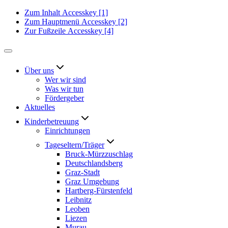
Zum Inhalt
Accesskey
[1]
Zum Hauptmenü
Accesskey
[2]
Zur Fußzeile
Accesskey
[4]
Über uns
Wer wir sind
Was wir tun
Fördergeber
Aktuelles
Kinderbetreuung
Einrichtungen
Tageseltern/Träger
Bruck-Mürzzuschlag
Deutschlandsberg
Graz-Stadt
Graz Umgebung
Hartberg-Fürstenfeld
Leibnitz
Leoben
Liezen
Murau