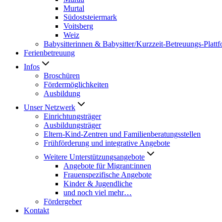
Murtal
Südoststeiermark
Voitsberg
Weiz
Babysitterinnen & Babysitter/Kurzzeit-Betreuungs-Platt
Ferienbetreuung
Infos
Broschüren
Fördermöglichkeiten
Ausbildung
Unser Netzwerk
Einrichtungsträger
Ausbildungsträger
Eltern-Kind-Zentren und Familienberatungsstellen
Frühförderung und integrative Angebote
Weitere Unterstützungsangebote
Angebote für Migrant:innen
Frauenspezifische Angebote
Kinder & Jugendliche
und noch viel mehr…
Fördergeber
Kontakt