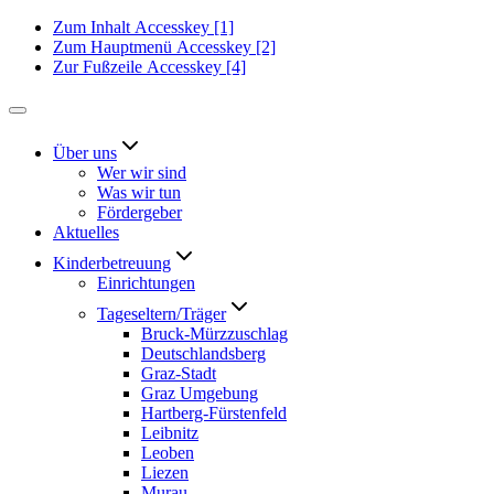
Zum Inhalt
Accesskey
[1]
Zum Hauptmenü
Accesskey
[2]
Zur Fußzeile
Accesskey
[4]
Über uns
Wer wir sind
Was wir tun
Fördergeber
Aktuelles
Kinderbetreuung
Einrichtungen
Tageseltern/Träger
Bruck-Mürzzuschlag
Deutschlandsberg
Graz-Stadt
Graz Umgebung
Hartberg-Fürstenfeld
Leibnitz
Leoben
Liezen
Murau