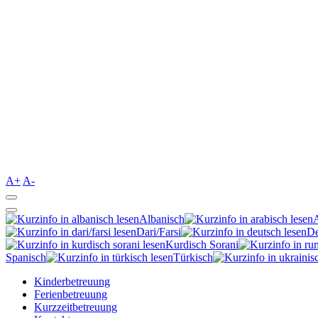
A+
A-
Albanisch
Dari/Farsi
De
Kurdisch Sorani‎
Spanisch
Türkisch
Kinderbetreuung
Ferienbetreuung
Kurzzeitbetreuung