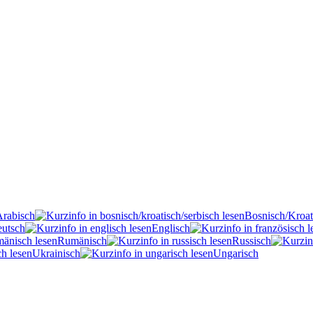
Arabisch
Bosnisch/Kroat
utsch
Englisch
Rumänisch
Russisch
Ukrainisch
Ungarisch