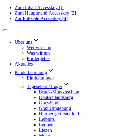
Zum Inhalt
Accesskey
[1]
Zum Hauptmenü
Accesskey
[2]
Zur Fußzeile
Accesskey
[4]
Über uns
Wer wir sind
Was wir tun
Fördergeber
Aktuelles
Kinderbetreuung
Einrichtungen
Tageseltern/Träger
Bruck-Mürzzuschlag
Deutschlandsberg
Graz-Stadt
Graz Umgebung
Hartberg-Fürstenfeld
Leibnitz
Leoben
Liezen
Murau