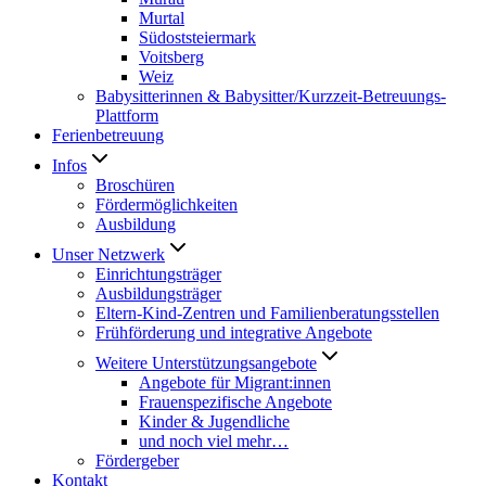
Murtal
Südoststeiermark
Voitsberg
Weiz
Babysitterinnen & Babysitter/Kurzzeit-Betreuungs-
Plattform
Ferienbetreuung
Infos
Broschüren
Fördermöglichkeiten
Ausbildung
Unser Netzwerk
Einrichtungsträger
Ausbildungsträger
Eltern-Kind-Zentren und Familienberatungsstellen
Frühförderung und integrative Angebote
Weitere Unterstützungsangebote
Angebote für Migrant:innen
Frauenspezifische Angebote
Kinder & Jugendliche
und noch viel mehr…
Fördergeber
Kontakt