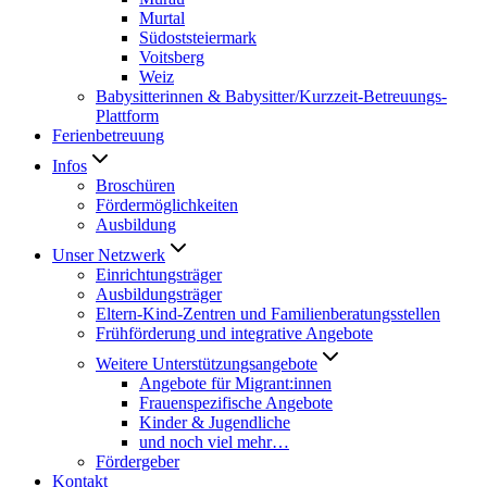
Murtal
Südoststeiermark
Voitsberg
Weiz
Babysitterinnen & Babysitter/Kurzzeit-Betreuungs-
Plattform
Ferienbetreuung
Infos
Broschüren
Fördermöglichkeiten
Ausbildung
Unser Netzwerk
Einrichtungsträger
Ausbildungsträger
Eltern-Kind-Zentren und Familienberatungsstellen
Frühförderung und integrative Angebote
Weitere Unterstützungsangebote
Angebote für Migrant:innen
Frauenspezifische Angebote
Kinder & Jugendliche
und noch viel mehr…
Fördergeber
Kontakt