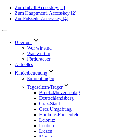
Zum Inhalt
Accesskey
[1]
Zum Hauptmenü
Accesskey
[2]
Zur Fußzeile
Accesskey
[4]
Über uns
Wer wir sind
Was wir tun
Fördergeber
Aktuelles
Kinderbetreuung
Einrichtungen
Tageseltern/Träger
Bruck-Mürzzuschlag
Deutschlandsberg
Graz-Stadt
Graz Umgebung
Hartberg-Fürstenfeld
Leibnitz
Leoben
Liezen
Murau