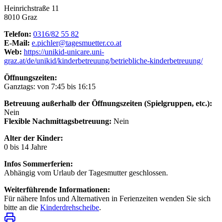
Heinrichstraße 11
8010 Graz
Telefon:
0316/82 55 82
E-Mail:
e.pichler@tagesmuetter.co.at
Web:
https://unikid-unicare.uni-
graz.at/de/unikid/kinderbetreuung/betriebliche-kinderbetreuung/
Öffnungszeiten:
Ganztags: von 7:45 bis 16:15
Betreuung außerhalb der Öffnungszeiten (Spielgruppen, etc.):
Nein
Flexible Nachmittagsbetreuung:
Nein
Alter der Kinder:
0 bis 14 Jahre
Infos Sommerferien:
Abhängig vom Urlaub der Tagesmutter geschlossen.
Weiterführende Informationen:
Für nähere Infos und Alternativen in Ferienzeiten wenden Sie sich
bitte an die
Kinderdrehscheibe
.