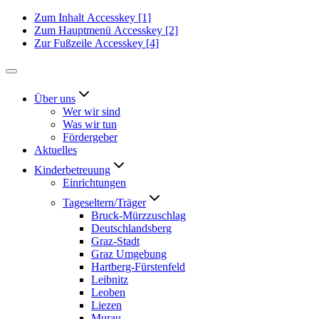
Zum Inhalt
Accesskey
[1]
Zum Hauptmenü
Accesskey
[2]
Zur Fußzeile
Accesskey
[4]
Über uns
Wer wir sind
Was wir tun
Fördergeber
Aktuelles
Kinderbetreuung
Einrichtungen
Tageseltern/Träger
Bruck-Mürzzuschlag
Deutschlandsberg
Graz-Stadt
Graz Umgebung
Hartberg-Fürstenfeld
Leibnitz
Leoben
Liezen
Murau