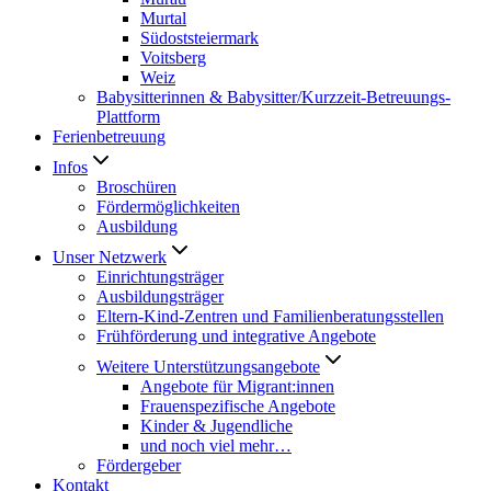
Murtal
Südoststeiermark
Voitsberg
Weiz
Babysitterinnen & Babysitter/Kurzzeit-Betreuungs-
Plattform
Ferienbetreuung
Infos
Broschüren
Fördermöglichkeiten
Ausbildung
Unser Netzwerk
Einrichtungsträger
Ausbildungsträger
Eltern-Kind-Zentren und Familienberatungsstellen
Frühförderung und integrative Angebote
Weitere Unterstützungsangebote
Angebote für Migrant:innen
Frauenspezifische Angebote
Kinder & Jugendliche
und noch viel mehr…
Fördergeber
Kontakt