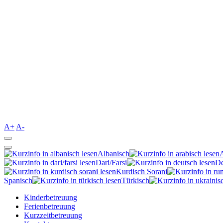
A+
A-
Albanisch
Dari/Farsi
De
Kurdisch Sorani‎
Spanisch
Türkisch
Kinderbetreuung
Ferienbetreuung
Kurzzeitbetreuung