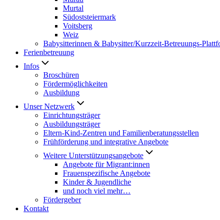
Murtal
Südoststeiermark
Voitsberg
Weiz
Babysitterinnen & Babysitter/Kurzzeit-Betreuungs-Platt
Ferienbetreuung
Infos
Broschüren
Fördermöglichkeiten
Ausbildung
Unser Netzwerk
Einrichtungsträger
Ausbildungsträger
Eltern-Kind-Zentren und Familienberatungsstellen
Frühförderung und integrative Angebote
Weitere Unterstützungsangebote
Angebote für Migrant:innen
Frauenspezifische Angebote
Kinder & Jugendliche
und noch viel mehr…
Fördergeber
Kontakt