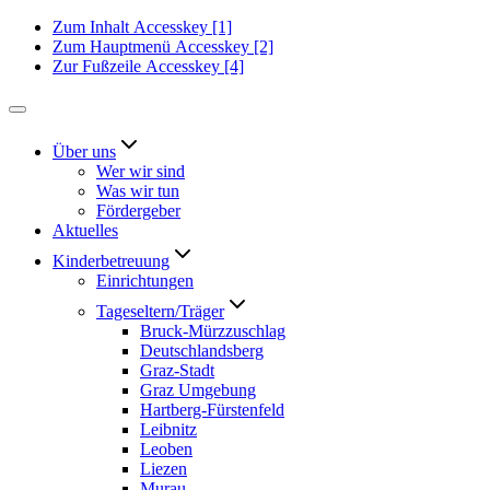
Zum Inhalt
Accesskey
[1]
Zum Hauptmenü
Accesskey
[2]
Zur Fußzeile
Accesskey
[4]
Über uns
Wer wir sind
Was wir tun
Fördergeber
Aktuelles
Kinderbetreuung
Einrichtungen
Tageseltern/Träger
Bruck-Mürzzuschlag
Deutschlandsberg
Graz-Stadt
Graz Umgebung
Hartberg-Fürstenfeld
Leibnitz
Leoben
Liezen
Murau