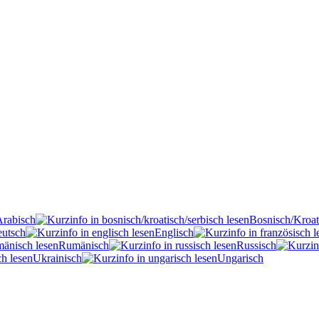
Arabisch
Bosnisch/Kroat
utsch
Englisch
Rumänisch
Russisch
Ukrainisch
Ungarisch