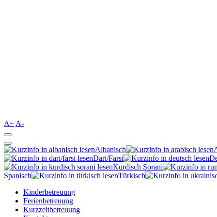
A+
A-
Albanisch
Dari/Farsi
De
Kurdisch Sorani‎
Spanisch
Türkisch
Kinderbetreuung
Ferienbetreuung
Kurzzeitbetreuung