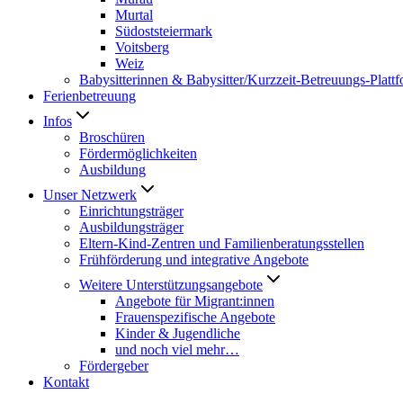
Murtal
Südoststeiermark
Voitsberg
Weiz
Babysitterinnen & Babysitter/Kurzzeit-Betreuungs-Platt
Ferienbetreuung
Infos
Broschüren
Fördermöglichkeiten
Ausbildung
Unser Netzwerk
Einrichtungsträger
Ausbildungsträger
Eltern-Kind-Zentren und Familienberatungsstellen
Frühförderung und integrative Angebote
Weitere Unterstützungsangebote
Angebote für Migrant:innen
Frauenspezifische Angebote
Kinder & Jugendliche
und noch viel mehr…
Fördergeber
Kontakt