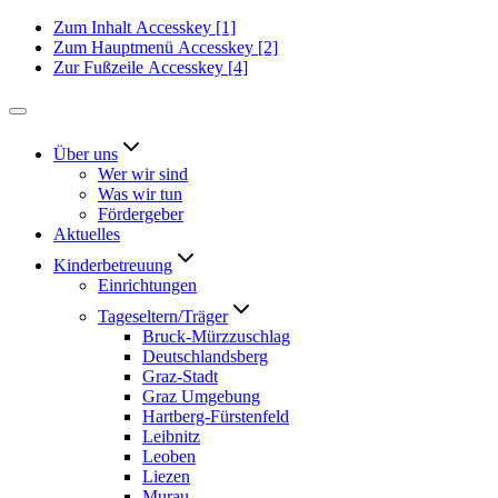
Zum Inhalt
Accesskey
[1]
Zum Hauptmenü
Accesskey
[2]
Zur Fußzeile
Accesskey
[4]
Über uns
Wer wir sind
Was wir tun
Fördergeber
Aktuelles
Kinderbetreuung
Einrichtungen
Tageseltern/Träger
Bruck-Mürzzuschlag
Deutschlandsberg
Graz-Stadt
Graz Umgebung
Hartberg-Fürstenfeld
Leibnitz
Leoben
Liezen
Murau