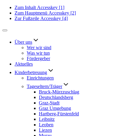
Zum Inhalt
Accesskey
[1]
Zum Hauptmenü
Accesskey
[2]
Zur Fußzeile
Accesskey
[4]
Über uns
Wer wir sind
Was wir tun
Fördergeber
Aktuelles
Kinderbetreuung
Einrichtungen
Tageseltern/Träger
Bruck-Mürzzuschlag
Deutschlandsberg
Graz-Stadt
Graz Umgebung
Hartberg-Fürstenfeld
Leibnitz
Leoben
Liezen
Murau