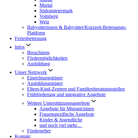
Murtal
Südoststeiermark
Voitsberg
Weiz
Babysitterinnen & Babysitter/Kurzzeit-Betreuungs-
Plattform
Ferienbetreuung
Infos
Broschüren
Fördermöglichkeiten
Ausbildung
Unser Netzwerk
Einrichtungsträger
Ausbildungsträger
Eltern-Kind-Zentren und Familienberatungsstellen
Frühförderung und integrative Angebote
Weitere Unterstützungsangebote
Angebote für Migrant:innen
Frauenspezifische Angebote
Kinder & Jugendliche
und noch viel mehr…
Fördergeber
Kontakt