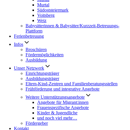
Murtal
Südoststeiermark
Voitsberg
Weiz
Babysitterinnen & Babysitter/Kurzzeit-Betreuungs-
Plattform
Ferienbetreuung
Infos
Broschüren
Fördermöglichkeiten
Ausbildung
Unser Netzwerk
Einrichtungsträger
Ausbildungsträger
Eltern-Kind-Zentren und Familienberatungsstellen
Frühförderung und integrative Angebote
Weitere Unterstützungsangebote
Angebote für Migrant:innen
Frauenspezifische Angebote
Kinder & Jugendliche
und noch viel mehr…
Fördergeber
Kontakt