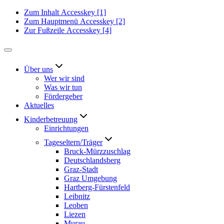
Zum Inhalt
Accesskey
[1]
Zum Hauptmenü
Accesskey
[2]
Zur Fußzeile
Accesskey
[4]
Über uns
Wer wir sind
Was wir tun
Fördergeber
Aktuelles
Kinderbetreuung
Einrichtungen
Tageseltern/Träger
Bruck-Mürzzuschlag
Deutschlandsberg
Graz-Stadt
Graz Umgebung
Hartberg-Fürstenfeld
Leibnitz
Leoben
Liezen
Murau