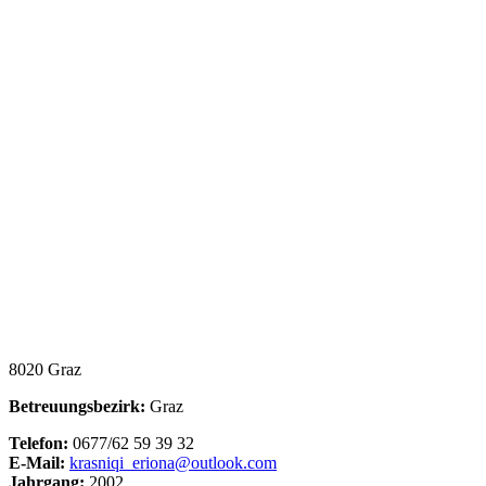
8020 Graz
Betreuungsbezirk:
Graz
Telefon:
0677/62 59 39 32
E-Mail:
krasniqi_eriona@outlook.com
Jahrgang:
2002