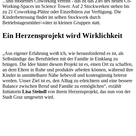
...und modernes Coworking vereint - das ist das Ziel des neuen Co-
Working-Spaces im Science Tower. Auf 2 Stockwerken stehen bis
zu 21 Coworking-Plätze oder Einzelbüros zur Verfügung. Die
Kinderbetreuung findet im selben Stockwerk durch
Betriebstagesmütter/-väter in kleinen Gruppen statt.
Ein Herzensprojekt wird Wirklichkeit
„Aus eigener Erfahrung weiß ich, wie herausfordernd es ist, als
Selbständige das Berufsleben mit der Familie in Einklang zu
bringen. Die Idee hinter diesem Projekt ist es, einen Ort zu schaffen,
an dem Eltern in Ruhe und produktiv arbeiten können, während ihre
Kinder in unmittelbarer Nähe liebevoll und kostengünstig betreut
werden. Unser Ziel ist es, den Alltag zu erleichtern und eine bessere
Balance zwischen Beruf und Familie zu ermöglichen“, erzählt
Initiatorin
Lisa Steindl
von ihrem Herzensprojekt, das nun von der
Stadt Graz umgesetzt wird.