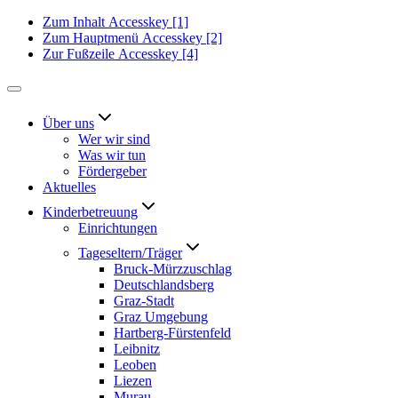
Zum Inhalt
Accesskey
[1]
Zum Hauptmenü
Accesskey
[2]
Zur Fußzeile
Accesskey
[4]
Über uns
Wer wir sind
Was wir tun
Fördergeber
Aktuelles
Kinderbetreuung
Einrichtungen
Tageseltern/Träger
Bruck-Mürzzuschlag
Deutschlandsberg
Graz-Stadt
Graz Umgebung
Hartberg-Fürstenfeld
Leibnitz
Leoben
Liezen
Murau