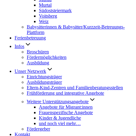
Murtal
Südoststeiermark
Voitsberg
Weiz
Babysitterinnen & Babysitter/Kurzzeit-Betreuungs-
Plattform
Ferienbetreuung
Infos
Broschüren
Fördermöglichkeiten
Ausbildung
Unser Netzwerk
Einrichtungsträger
Ausbildungsträger
Eltern-Kind-Zentren und Familienberatungsstellen
Frühförderung und integrative Angebote
Weitere Unterstützungsangebote
Angebote für Migrant:innen
Frauenspezifische Angebote
Kinder & Jugendliche
und noch viel mehr…
Fördergeber
Kontakt